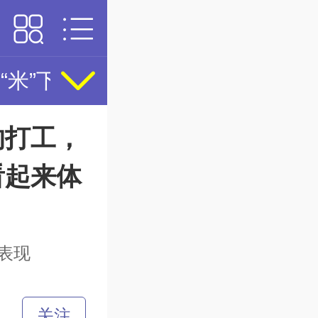
“米”下锅，海港再受挫
皇马一线
的打工，
看起来体
表现