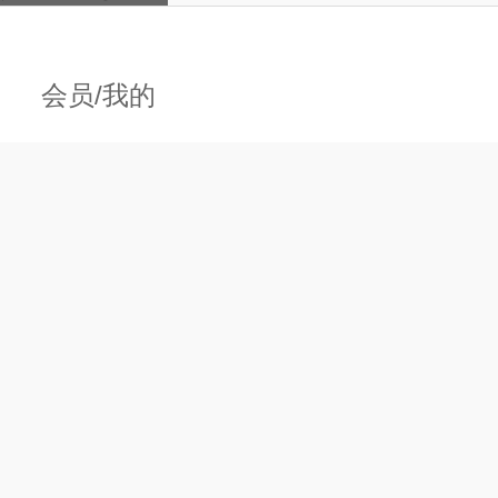
+82956
些项目，
会员/我的
+97367
比亚迪
价值和劳
+34772
赠送
王纪
的专病、
 为
+92852
4位新援入队，火
够单独计
+68424
赠
 还有这些
>>
费项目，
>>
赚得盆满