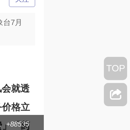
象台7月
TOP
风会就透
务价格立
放弃超级顶薪 为
+88535
1.1折！价格大跳
费」「药