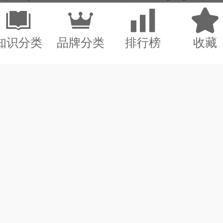
不吸烟，为什么也会得肺癌？ 为
5预警齐发，中央气象台：河南、安徽、山东、江苏等地有大暴雨和10级以上雷暴大风；“红霞”来袭，国家防总派工作组赴广东协助指导
诊查费」等10个价格项目，而这
知识分类
品牌分类
排行榜
收藏
用户毛主席有多聪明？秦基伟吐露：在主席面前，我跟曾绍山不打自招了_网易订阅 为
的指向就是体现药学人员的技术
国级工商界领袖，“脚很勤，有骨头” 为
美国新关税措施遭质疑 被指“毫无道理”
，由此可以合理推测，这些新设
用户云端唱响龙江风韵 南航黑龙江分公司主题航班激活空中文旅新体验
诊，会让更多藏在幕后的工作能
庆好乡亲丨他把家安在大坝上—— 为
只想随便聊聊，却遇见了一个让我放不下的人
在风口上，就一定能飞起来吗？
商：
夏天正午，柏油路面温度可达60℃，旁边的公园绿地却只有30℃出头。
我要发布
定要注意！ 不过，患者多、有计
商：
同一座城市，同一片天空，温差为何如此之大？城市里不仅有“热岛”，还有“冷岛”——而它的秘密，藏在叶子、水和地面上。
我要发布
定等于这些科室就能原地起飞，